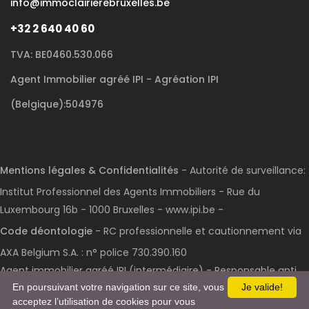
info@immoclairierebruxelles.be
+32 2 640 40 60
TVA: BE0460.530.066
Agent Immobilier agréé IPI - Agréation IPI
(Belgique):504976
Mentions légales & Confidentialités
- Autorité de surveillance:
Institut Professionnel des Agents Immobiliers - Rue du
Luxembourg 16b - 1000 Bruxelles - www.ipi.be -
Code déontologie
- RC professionnelle et cautionnement via
AXA Belgium S.A. : n° police 730.390.160
Agent immobilier agréé IPI (intermédiaire) - Responsable anti
blanchiment et RGPD : CRAN Valérie - Numéro de compte de
En poursuivant votre navigation sur ce site, vous
Je valide!
acceptez l’utilisation de cookies pour vous
tiers : BE79 0017 1514 7633