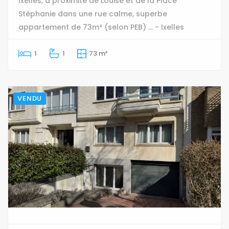
Ixelles, à proximité de Louise et de la Place
Stéphanie dans une rue calme, superbe
appartement de 73m² (selon PEB) ... - Ixelles
1
1
73 m²
VENDU