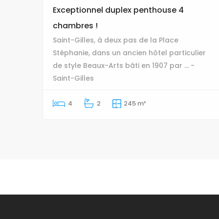
Exceptionnel duplex penthouse 4
chambres !
Saint-Gilles, à deux pas de la Place
Stéphanie, dans un ancien hôtel particulier
de style Beaux-Arts bâti en 1907 par ... -
Saint-Gilles
4
2
245 m²