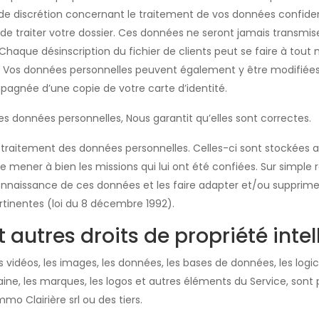
de discrétion concernant le traitement de vos données confident
e traiter votre dossier. Ces données ne seront jamais transmise
. Chaque désinscription du fichier de clients peut se faire à tou
. Vos données personnelles peuvent également y être modifiée
agnée d’une copie de votre carte d’identité.
es données personnelles, Nous garantit qu’elles sont correctes.
le traitement des données personnelles. Celles-ci sont stockées
 de mener à bien les missions qui lui ont été confiées. Sur simpl
onnaissance de ces données et les faire adapter et/ou supprimer 
rtinentes (loi du 8 décembre 1992).
t autres droits de propriété intel
les vidéos, les images, les données, les bases de données, les logi
e, les marques, les logos et autres éléments du Service, sont p
mmo Clairière srl ou des tiers.