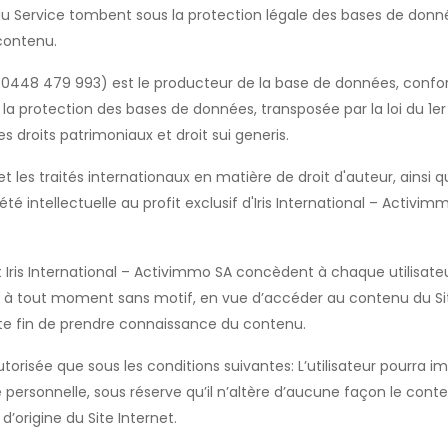
u Service tombent sous la protection légale des bases de donnée
contenu.
(BE0448 479 993) est le producteur de la base de données, conf
 protection des bases de données, transposée par la loi du 1er j
s droits patrimoniaux et droit sui generis.
et les traités internationaux en matière de droit d'auteur, ainsi qu
té intellectuelle au profit exclusif d'Iris International – Activ
et Iris International – Activimmo SA concèdent à chaque utilisat
e à tout moment sans motif, en vue d’accéder au contenu du Site 
icte fin de prendre connaissance du contenu.
torisée que sous les conditions suivantes: L’utilisateur pourra
 personnelle, sous réserve qu’il n’altère d’aucune façon le conte
d’origine du Site Internet.