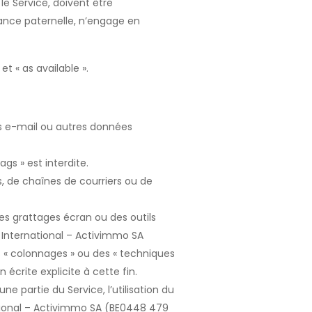
 le Service, doivent être
lance paternelle, n’engage en
 et « as available ».
ses e-mail ou autres données
ags » est interdite.
ams, de chaînes de courriers ou de
 des grattages écran ou des outils
is International – Activimmo SA
es « colonnages » ou des « techniques
écrite explicite à cette fin.
une partie du Service, l’utilisation du
rnational – Activimmo SA (BE0448 479