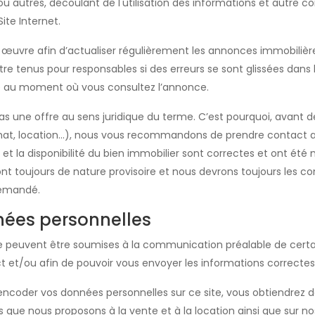
 autres, découlant de l'utilisation des informations et autre c
Site Internet.
vre afin d’actualiser régulièrement les annonces immobilières
e tenus pour responsables si des erreurs se sont glissées dans 
ble au moment où vous consultez l’annonce.
s une offre au sens juridique du terme. C’est pourquoi, avant 
at, location…), nous vous recommandons de prendre contact av
et la disponibilité du bien immobilier sont correctes et ont été 
nt toujours de nature provisoire et nous devrons toujours les con
 demandé.
nées personnelles
ce peuvent être soumises à la communication préalable de cert
act et/ou afin de pouvoir vous envoyer les informations correctes
’encoder vos données personnelles sur ce site, vous obtiendrez d
s que nous proposons à la vente et à la location ainsi que sur 