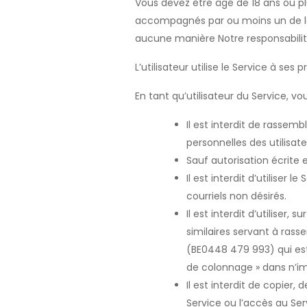
Vous devez être âgé de 18 ans ou plus
accompagnés par ou moins un de leur
aucune manière Notre responsabilit
L’utilisateur utilise le Service à ses 
En tant qu’utilisateur du Service, v
Il est interdit de rassem
personnelles des utilisate
Sauf autorisation écrite e
Il est interdit d’utiliser 
courriels non désirés.
Il est interdit d’utiliser
similaires servant à rass
(BE0448 479 993) qui est 
de colonnage » dans n’imp
Il est interdit de copier,
Service ou l’accès au Ser