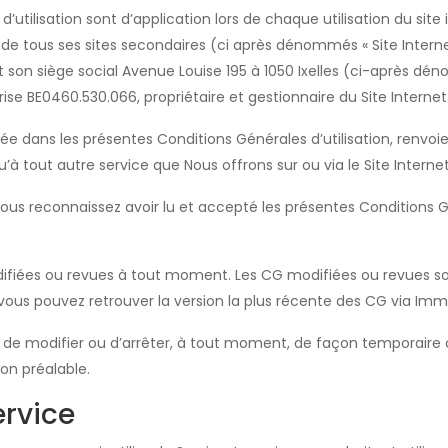
utilisation sont d’application lors de chaque utilisation du site 
 de tous ses sites secondaires (ci après dénommés « Site Internet
 son siège social Avenue Louise 195 à 1050 Ixelles (ci-après dén
ise BE0460.530.066, propriétaire et gestionnaire du Site Internet
lisée dans les présentes Conditions Générales d’utilisation, renvoi
 qu’à tout autre service que Nous offrons sur ou via le Site Internet
, vous reconnaissez avoir lu et accepté les présentes Conditions G
fiées ou revues à tout moment. Les CG modifiées ou revues son
vous pouvez retrouver la version la plus récente des CG via Immo C
oit de modifier ou d’arrêter, à tout moment, de façon temporaire
on préalable.
ervice