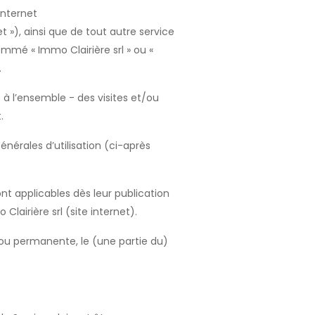
internet
 »), ainsi que de tout autre service
ommé « Immo Clairière srl » ou «
.
e à l’ensemble - des visites et/ou
.
énérales d’utilisation (ci-après
t applicables dès leur publication
lairière srl (site internet).
 ou permanente, le (une partie du)