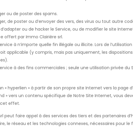
arger ou de poster des spams.
arger, de poster ou d’envoyer des vers, des virus ou tout autre co
r, d’adapter ou de hacker le Service, ou de modifier le site Intern
ce offert par Immo Clairière srl.
 Service à n’importe quelle fin illégale ou illicite. Lors de l’utilisatio
roit applicable (y compris, mais pas uniquement, les dispositions 
es).
le Service à des fins commerciales ; seule une utilisation privée du
n « hyperlien » à partir de son propre site Internet vers la page d’
ond » vers un contenu spécifique de Notre Site Internet, vous dev
 cet effet.
l peut faire appel à des services des tiers et des partenaires d
ire, le réseau et les technologies connexes, nécessaires pour l