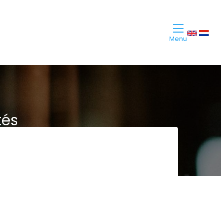
Menu
tés