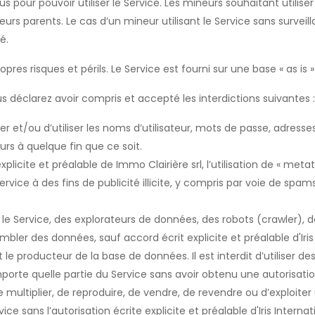
 pour pouvoir utiliser le Service. Les mineurs souhaitant utiliser
s parents. Le cas d’un mineur utilisant le Service sans surveil
é.
propres risques et périls. Le Service est fourni sur une base « as is »
ous déclarez avoir compris et accepté les interdictions suivantes :
bler et/ou d’utiliser les noms d’utilisateur, mots de passe, adres
urs à quelque fin que ce soit.
xplicite et préalable de Immo Clairière srl, l’utilisation de « metat
le Service à des fins de publicité illicite, y compris par voie de sp
, sur le Service, des explorateurs de données, des robots (crawler),
embler des données, sauf accord écrit explicite et préalable d'Ir
le producteur de la base de données. Il est interdit d’utiliser d
orte quelle partie du Service sans avoir obtenu une autorisation 
 de multiplier, de reproduire, de vendre, de revendre ou d’exploiter 
vice sans l’autorisation écrite explicite et préalable d'Iris Inte