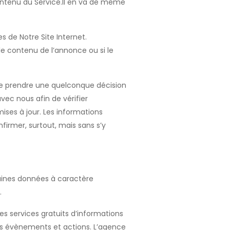
ontenu du Service.Il en va de même
 de Notre Site Internet.
le contenu de l’annonce ou si le
de prendre une quelconque décision
ec nous afin de vérifier
mises à jour. Les informations
firmer, surtout, mais sans s’y
aines données à caractère
.
es services gratuits d’informations
nos évènements et actions. L’agence