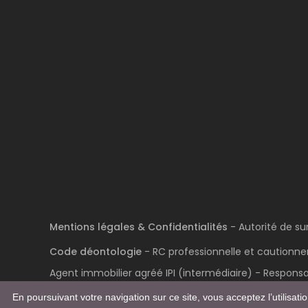
Mentions légales & Confidentialités
- Autorité de su
Code déontologie
- RC professionnelle et cautionnem
Agent immobilier agréé IPI (intermédiaire) - Respons
En poursuivant votre navigation sur ce site, vous acceptez l’utilisat