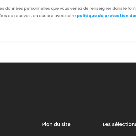
 les données personnelles que vous venez de renseigner dans le form
ées de recevoir, en accord avec notre
politique de protection d
Plan du site
Les sélection