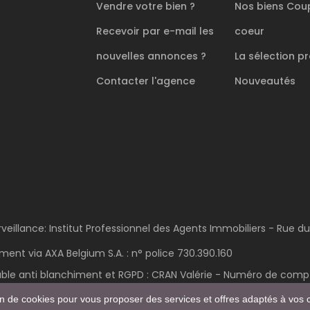
Vendre votre bien ?
Nos biens
Cou
Recevoir par e-mail les
coeur
nouvelles annonces ?
La sélection
pr
Contacter l'agence
Nouveautés
rveillance: Institut Professionnel des Agents Immobiliers - Rue d
ent via AXA Belgium S.A. : n° police 730.390.160
able anti blanchiment et RGPD : CRAN Valérie - Numéro de compte
POWERED AND DEVELOPED BY
ACTIVIMMO
ion de cookies pour vous proposer des services et offres adaptés à vos c