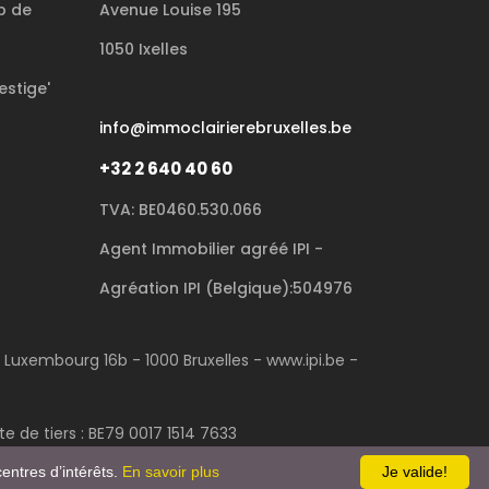
p de
Avenue Louise 195
1050 Ixelles
estige'
info@immoclairierebruxelles.be
+32 2 640 40 60
TVA: BE0460.530.066
Agent Immobilier agréé IPI -
Agréation IPI (Belgique):504976
u Luxembourg 16b - 1000 Bruxelles - www.ipi.be -
 de tiers : BE79 0017 1514 7633
entres d’intérêts.
En savoir plus
Je valide!