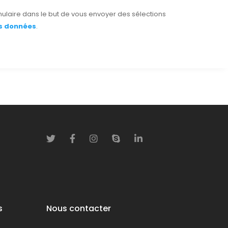
ulaire dans le but de vous envoyer des sélections
es données
.
s
Nous contacter