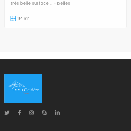
très belle surface ... - Ixelles
114 m²