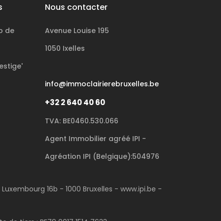
s
Nous contacter
p de
Avenue Louise 195
1050 Ixelles
estige'
info@immoclairierebruxelles.be
+32 2 640 40 60
TVA: BE0460.530.066
Agent Immobilier agréé IPI -
Agréation IPI (Belgique):504976
u Luxembourg 16b - 1000 Bruxelles - www.ipi.be -